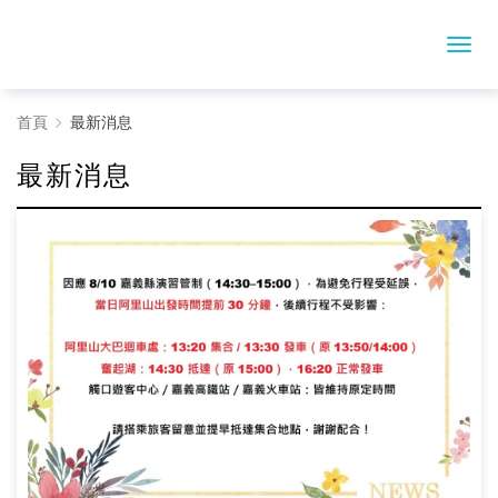
最
首頁
最新消息
新
最新消息
消
息
-
高
鐵
國
旅