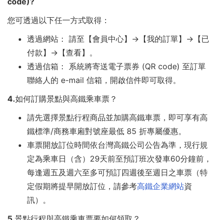
code)?
聯
您可透過以下任一方式取得：
票
透過網站： 請至【會員中心】→【我的訂單】→【已
付款】→【查看】。
透過信箱： 系統將寄送電子票券 (QR code) 至訂單
聯絡人的 e-mail 信箱，開啟信件即可取得。
4.如何訂購景點與高鐵乘車票？
請先選擇景點行程商品並加購高鐵車票，即可享有高
鐵標準/商務車廂對號座最低 85 折專屬優惠。
車票開放訂位時間依台灣高鐵公司公告為準，現行規
定為乘車日（含）29天前至預訂班次發車60分鐘前，
每逢週五及週六至多可預訂四週後至週日之車票（特
定假期將提早開放訂位，請參考
高鐵企業網站
資
訊）。
5.景點行程與高鐵乘車票要如何領取？