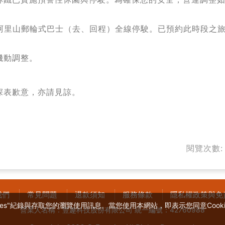
六） 阿里山郵輪式巴士（去、回程）全線停駛。已預約此時段之
機動調整。
深表歉意，亦請見諒。
閱覽次數: 
我們
常見問題
退款須知
服務條款
隱私權政策與免
es"紀錄與存取您的瀏覽使用訊息。當您使用本網站，即表示您同意Cookie
營業人名稱：豐趣科技股份有限公司 統一編號：42760988