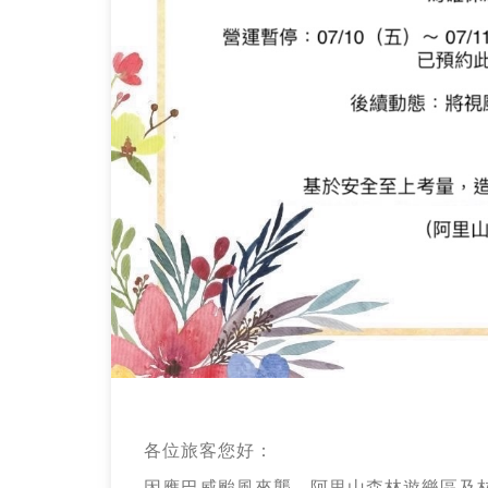
駛
公
告】
-
最
新
消
息
-
高
鐵
各位旅客您好：
因應巴威颱風來襲，阿里山森林遊樂區及