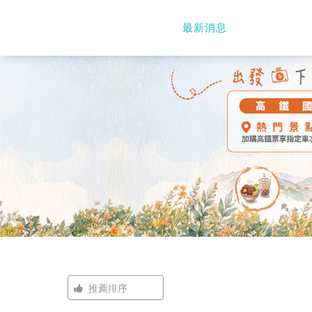
最新消息
九
族
文
化
村
-
高
鐵
推薦排序
國