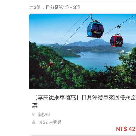
旅
共3筆
，目前是第1筆 - 3筆
聯
票
【享高鐵乘車優惠】日月潭纜車來回搭乘全
票
南投縣
1452 人看過
NT$ 42