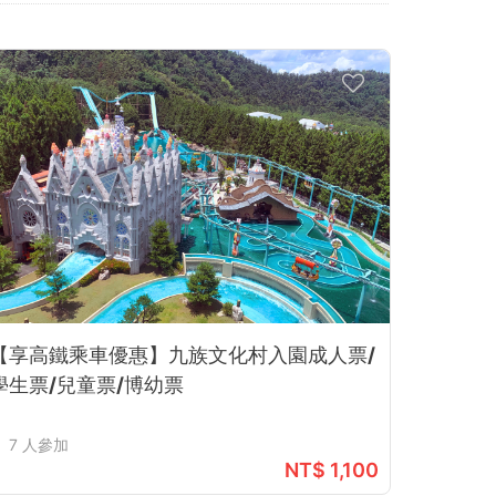
【享高鐵乘車優惠】九族文化村入園成人票/
學生票/兒童票/博幼票
7 人參加
NT$ 1,100